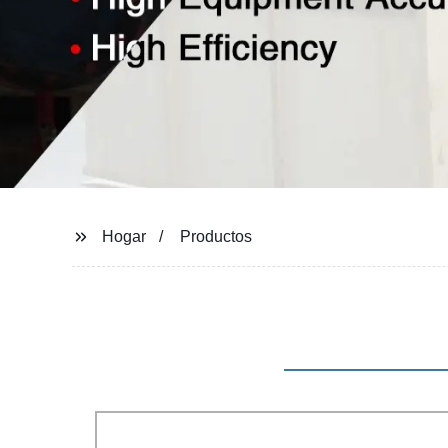
Hogar
Productos