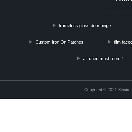
http://www.cmer.site/api/getlink/8?url=https://www.filtershuahansho
frameless glass door hinge
304/
Custom Iron On Patches
film face
air dried mushroom 1
Copyright © 2021 Xinxiang