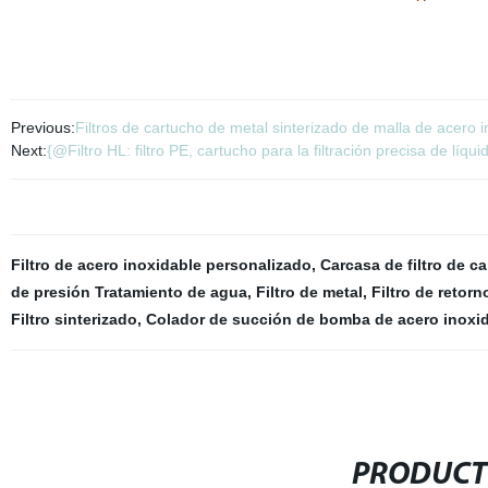
Previous:
Filtros de cartucho de metal sinterizado de malla de acero
Next:
{@Filtro HL: filtro PE, cartucho para la filtración precisa de líqui
Filtro de acero inoxidable personalizado
,
Carcasa de filtro de c
de presión Tratamiento de agua
,
Filtro de metal
,
Filtro de retorn
Filtro sinterizado
,
Colador de succión de bomba de acero inoxi
PRODUCT