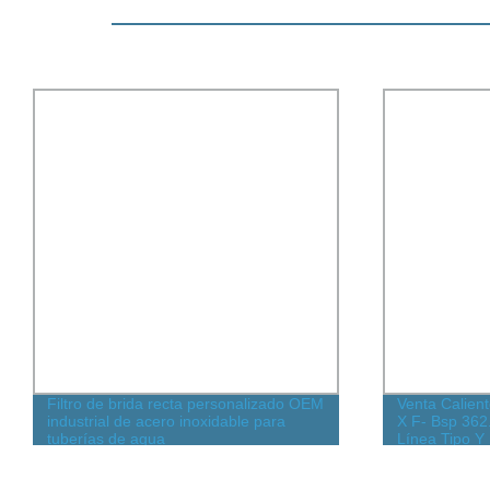
Filtro de brida recta personalizado OEM
Venta Calient
industrial de acero inoxidable para
X F- Bsp 362.
tuberías de agua
Línea Tipo Y