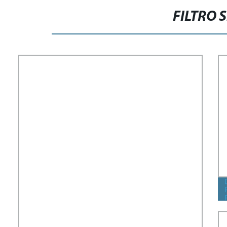
FILTRO 