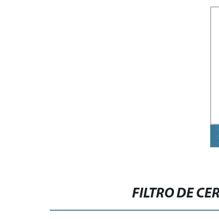
FILTRO DE CE