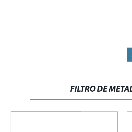
FILTRO DE META