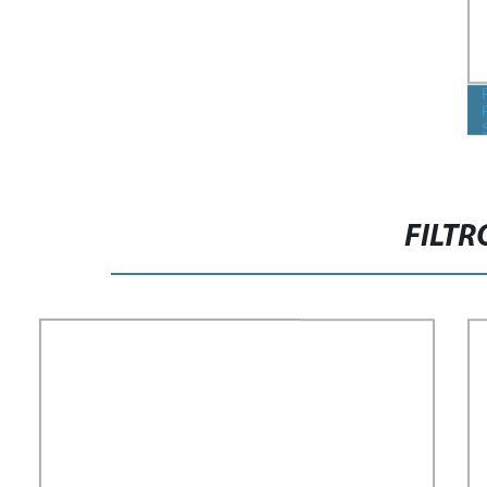
FILTR