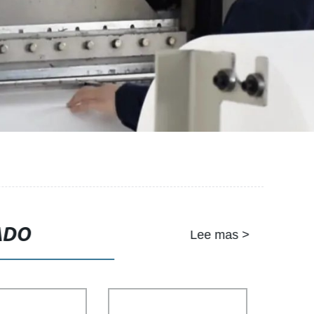
ZADO
Lee mas >