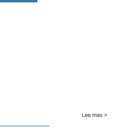
endimiento 1-
Lee mas >