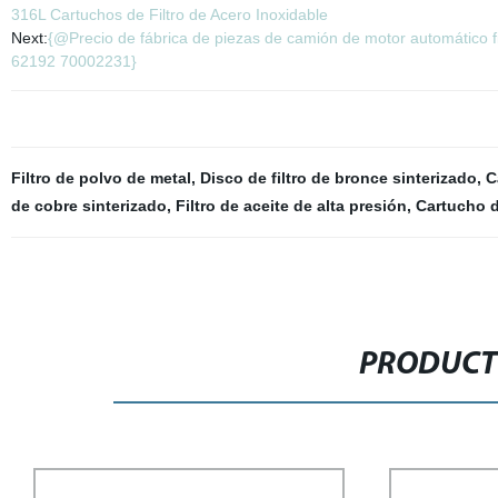
316L Cartuchos de Filtro de Acero Inoxidable
Next:
{@Precio de fábrica de piezas de camión de motor automático fi
62192 70002231}
Filtro de polvo de metal
,
Disco de filtro de bronce sinterizado
,
C
de cobre sinterizado
,
Filtro de aceite de alta presión
,
Cartucho de
PRODUCT