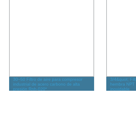
30~50 Filtro de aire para compresor
3/4&quot; Fil
industrial de acero carbono de alta
hembra NPT 
presión Rnh-020*
inoxidable