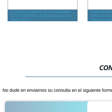
1 1/2&prime;&prime; Acero Inoxidable
Malla de filt
CF8 SS304 Filtro de Estrangulador de
304 tubo de 
Agua Tipo Y
metal con agu
de filtro
CON
No dude en enviarnos su consulta en el siguiente form