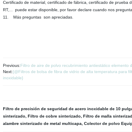
Certificado de material, certificado de fábrica, certificado de prueba 
RT,... puede estar disponible, por favor declare cuando nos pregunta
11. Más preguntas son apreciadas.
Previous:
Filtro de aire de polvo recubrimiento antiestático elemento d
Next:
{@Filtros de bolsa de fibra de vidrio de alta temperatura para fi
inoxidable}
Filtro de precisión de seguridad de acero inoxidable de 10 pul
sinterizado
,
Filtro de cobre sinterizado
,
Filtro de malla sinteriza
alambre sinterizado de metal multicapa
,
Colector de polvo Equi