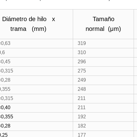
Diámetro de hilo x
Tamaño
trama (mm)
normal (μm)
×0,63
319
0,6
310
×0,45
296
×0,315
275
×0,28
249
0,355
248
×0,315
211
×0,40
211
×0,355
192
×0,28
182
0,25
177