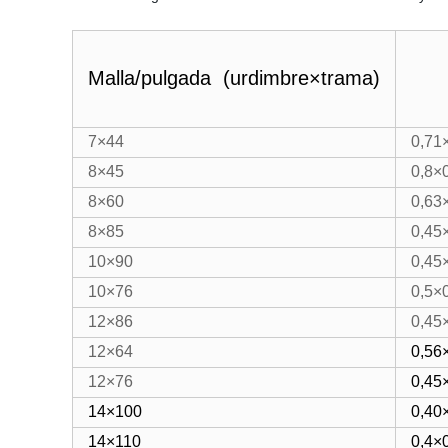
Malla/pulgada (urdimbre×trama)
7×44
0,71
8×45
0,8×
8×60
0,63
8×85
0,45
10×90
0,45
10×76
0,5×
12×86
0,45
12×64
0,56
12×76
0,45
14×100
0,40
14×110
0,4×