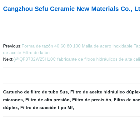
Cangzhou Sefu Ceramic New Materials Co., 
Previous:
Forma de tazón 40 60 80 100 Malla de acero inoxidable Tapa 
de aceite Filtro de latón
Next:
{@QF9732W25H10C fabricante de filtros hidráulicos de alta calid
Cartucho de filtro de tubo Sus
,
Filtro de aceite hidráulico dúple
micrones
,
Filtro de alta presión
,
Filtro de precisión
,
Filtro de ac
dúplex
,
Filtro de succión tipo Mf
,