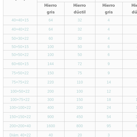
Hierro
Hierro
Hierro
Hi
gris
dúctil
gris
dú
40
×
40
×
15
64
32
4
40
×
40
×
22
64
32
4
50
×
30
×
22
60
30
4
50
×
50
×
15
100
50
6
50
×
50
×
22
100
50
6
60
×
60
×
15
144
72
9
75
×
50
×
22
150
75
9
75
×
75
×
22
220
110
14
100
×
50
×
22
200
100
12
100
×
75
×
22
300
150
18
100
×
100
×
22
400
200
24
150
×
150
×
22
900
450
54
200
×
200
×
40
1600
800
95
Diám. 40
×
22
40
20
3