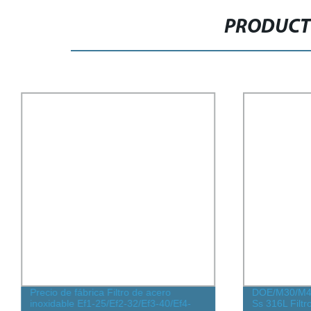
PRODUCT
Precio de fábrica Filtro de acero
DOE/M30/M40
inoxidable Ef1-25/Ef2-32/Ef3-40/Ef4-
Ss 316L Filtr