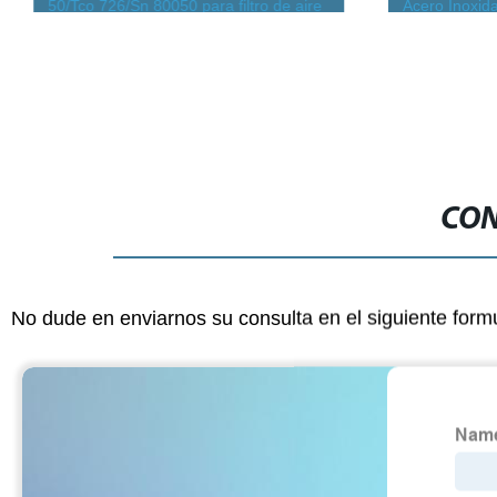
50/Tco 726/Sn 80050 para filtro de aire
Acero Inoxida
de respiradero de tanque hidráulico
Líquidos Quí
CON
No dude en enviarnos su consulta en el siguiente form