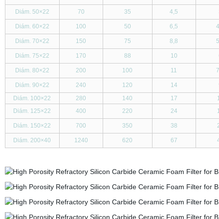
Diám. 50
×
22
70
35
4,5
Diám. 60
×
22
100
50
6,5
4
Diám. 70
×
22
150
75
8,8
5
Diám. 75
×
22
170
88
10
Diám. 80
×
22
200
100
11
7
Diám. 90
×
22
240
120
14
Diám. 100
×
22
280
140
17
Diám. 125
×
22
400
220
24
Diám. 150
×
22
700
350
38
Diám. 200
×
40
1240
620
67