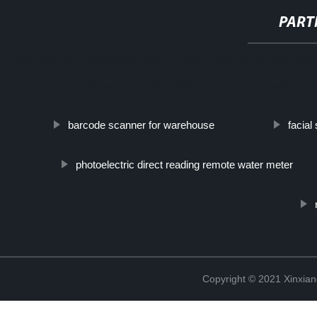
PART
http://www.cmer.site/api/getlink/8?url=https://www.filtershuahansho
agua-filtros-de-medios-multiples-pretratamiento-arena-
barcode scanner for warehouse
facial
photoelectric direct reading remote water meter
Copyright © 2021 Xinxiang