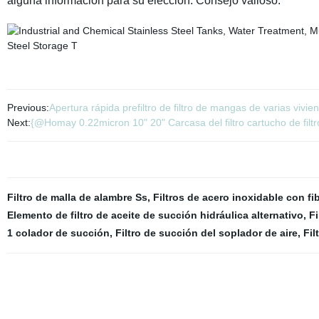
alguna información para su elección. Consejo valioso.
Previous:
Apertura rápida prefiltro de filtro de mangas de varias vivie
Next:
{@Homay 0.22micron 10" 20" Carcasa del filtro cartucho de filtr
Filtro de malla de alambre Ss
,
Filtros de acero inoxidable con fib
Elemento de filtro de aceite de succión hidráulica alternativo
,
Fi
1 colador de succión
,
Filtro de succión del soplador de aire
,
Fil