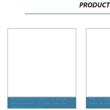
PRODUCT
10 Filtración de Polímero de Micron
Filtro de ace
Metal Perforado SUS316L Malla de
Sullair de al
Alambre Sinterizado