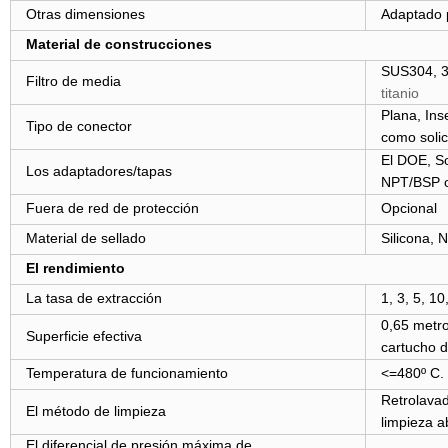
Otras dimensiones
Adaptado p
Material de construcciones
SUS304, 
Filtro de media
titanio
Plana, Inse
Tipo de conector
como solic
El DOE, S
Los adaptadores/tapas
NPT/BSP o 
Fuera de red de protección
Opcional
Material de sellado
Silicona,
El rendimiento
La tasa de extracción
1, 3, 5, 1
0,65 metr
Superficie efectiva
cartucho d
Temperatura de funcionamiento
<=
480
º C.
Retrolavad
El método de limpieza
limpieza a
El diferencial de presión máxima de