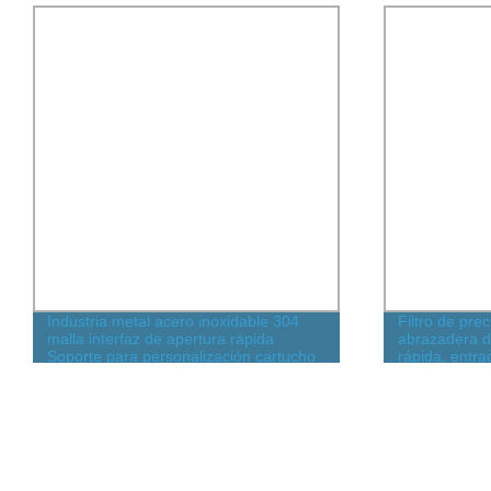
Industria metal acero inoxidable 304
Filtro de pre
malla interfaz de apertura rápida
abrazadera de
Soporte para personalización cartucho
rápida, entra
filtrante de acero inoxidable de alta
resistencia para filtración de líquidos