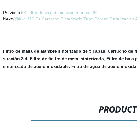
Previous:
5K Filtro de caja de succión marina JIS
Next:
{@Krd 316 Ss Cartucho Sinterizado Tubo Poroso Sinterización Ac
Filtro de malla de alambre sinterizado de 5 capas
,
Cartucho de f
succión 3 4
,
Filtro de fieltro de metal sinterizado
,
Filtro de baja 
sinterizado de acero inoxidable
,
Filtro de agua de acero inoxida
PRODUCT