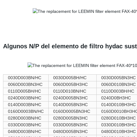
Algunos N/P del elemento de filtro hydac sust
0030D003BN/HC
0030D005BH/HC
0030D005BN3HC
0060D003BN3HC
0060D005BH3HC
0060D010BN3HC
0110D005BH/HC
0110D010BN/HC
0110D003BH/HC
0240D003BN/HC
0240D005BN3HC
0240D0BH3HC
0140D003BN/HC
0140D005BN3HC
0140D010BH3HC
0160D0003BN/HC
0160D0005BN3HC
0160D0010BH3H
0280D003BN/HC
0280D005BN3HC
0280D010BH3HC
0330D003BN/HC
0330D005BN3HC
0330D010BH3HC
0480D003BN/HC
0480D005BN3HC
0480D010BH3HC