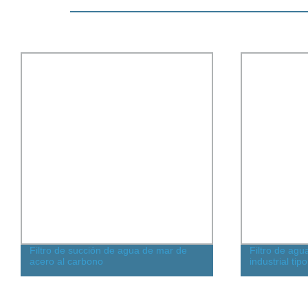
Filtro de agua de acero inoxidable
QF4803G
industrial tipo Y con rosca hembra
aceite l
inoxidab