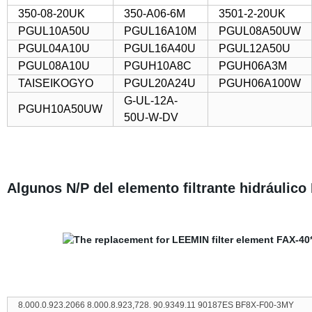
350-08-20UK
350-A06-6M
3501-2-20UK
PGUL10A50U
PGUL16A10M
PGUL08A50UW
PGUL04A10U
PGUL16A40U
PGUL12A50U
PGUL08A10U
PGUH10A8C
PGUH06A3M
TAISEIKOGYO
PGUL20A24U
PGUH06A100W
G-UL-12A-
PGUH10A50UW
50U-W-DV
Algunos N/P del elemento filtrante hidráulico 
8.000.0.923.2066 8.000.8.923,728. 90.9349.11 90187ES BF8X-F00-3MY