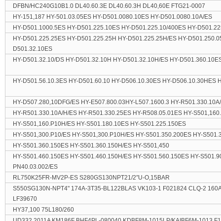
DFBN/HC240G10B1.0 DL40.60.3E DL40.60.3H DL40,60E FTG21-0007
HY-151,187 HY-501.03.05ES HY-D501.0080.10ES HY-D501.0080.10A/ES
HY-D501.1000.5ES HY-D501.225.10ES HY-D501.225.10/400ES HY-D501.2
HY-D501.225.25ES HY-D501.225.25H HY-D501.225.25H/ES HY-D501.250.0
D501.32.10ES
HY-D501.32.10/DS HY-D501.32.10H HY-D501.32.10H/ES HY-D501.360.10E
HY-D501.56.10.3ES HY-D501.60.10 HY-D506.10.30ES HY-D506.10.30HES 
HY-D507.280,10DFG/ES HY-E507.800.03HY-L507.1600.3 HY-R501.330.10A
HY-R501.330.10A/H/ES HY-R501.330.25ES HY-R508.05.01ES HY-S501,16
HY-S501,160.P10H/ES HY-S501.180.10ES HY-S501.225.150ES
HY-S501,300.P10/ES HY-S501,300.P10H/ES HY-S501.350.200ES HY-S501
HY-S501.360.150ES HY-S501.360.150H/ES HY-S501,450
HY-S501.460.150ES HY-S501.460.150H/ES HY-S501.560.150ES HY-S501.9
PN40.03.002/ES
RL750K25FR-MV2P-ES S280GS130NPT21/2′′U-O,15BAR
S550SG130N-NPT4" 174A-3T35-BL122BLAS VK103-1 F021824 CLQ-2 160A
LF39670
HY37,100 75L180/260
UD332,2011A KM186F BHF4PL-080040 KDBF8M-1015LP/KAIBF6M-1013 F