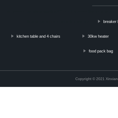
http://www.cmer.site/api/getlink/8?url=https://www.filtershuahansh
breaker 
filtrante-de-succion-hidraulica-leemin/
kitchen table and 4 chairs
30kw heater
food pack bag
Copyright © 2021 Xinxiang