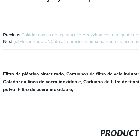
Previous:
Colador cónico de agua/aceite Heavybao con mango de ace
Next:
{@Mecanizado CNC de alta precisión personalizado en acero ino
Filtro de plástico sinterizado
,
Cartuchos de filtro de vela industr
Colador en línea de acero inoxidable
,
Cartucho de filtro de titan
polvo
,
Filtro de acero inoxidable
,
PRODUCT