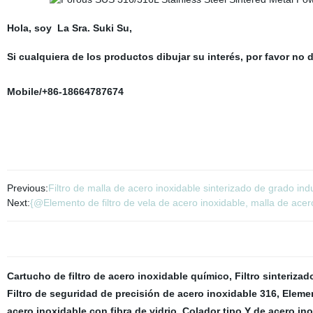
Hola, soy La Sra. Suki Su,
Si cualquiera de los productos dibujar su interés, por favor n
Mobile/+86-18664787674
Previous:
Filtro de malla de acero inoxidable sinterizado de grado indu
Next:
{@Elemento de filtro de vela de acero inoxidable, malla de acer
Cartucho de filtro de acero inoxidable químico
,
Filtro sinterizad
Filtro de seguridad de precisión de acero inoxidable 316
,
Elemen
acero inoxidable con fibra de vidrio
,
Colador tipo Y de acero in