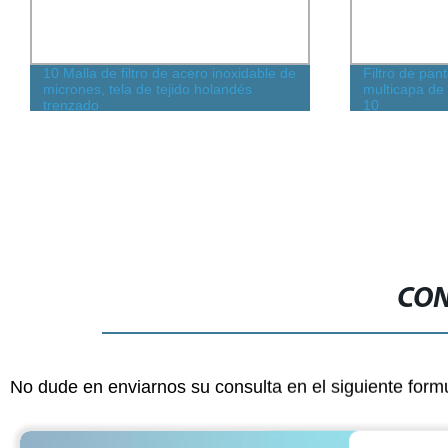
10 Malla de filtro de acero inoxidable de
Filtro de pant
micrones, tela de tejido holandés
multicapa de 
trenzado
10
CON
No dude en enviarnos su consulta en el siguiente form