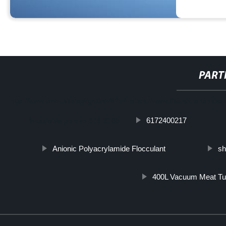
PART
http://www.cmer.site/api/getlink/8?url=https://www.filtershuahansho
6172400217
inoxidable-poroso-316-316l/
Anionic Polyacrylamide Flocculant
sh
400L Vacuum Meat Tu