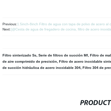
Previous:
1.5inch-8inch Filtro de agua con tapa de polvo de acero a
Next:
{@Cesta de agua de fregadero de cocina, filtro de acero inoxida
Filtro sinterizado Ss
,
Serie de filtros de succión Mf
,
Filtro de ma
de aire comprimido de precisión
,
Filtro de acero inoxidable sint
de succión hidráulica de acero inoxidable 304
,
Filtro 304 de pr
PRODUCT