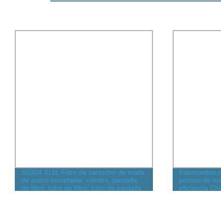
SS304 316L Filtro de cartucho de malla
Fabricantes d
de acero inoxidable, cilindro, pantalla
poroso de met
de filtro, tubo de filtro, tubo de pantalla
eficiencia Chi
Filtro de efec
de entrada de