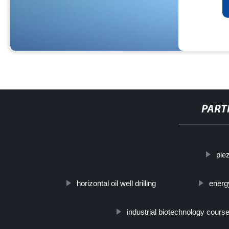
PART
http://www.cmer.site/api/getlink/8?url=https://www.filtershuahansh
piez
acero-inoxidable-para-tratamiento-de-agua-medica/
horizontal oil well drilling
energ
industrial biotechnology cours