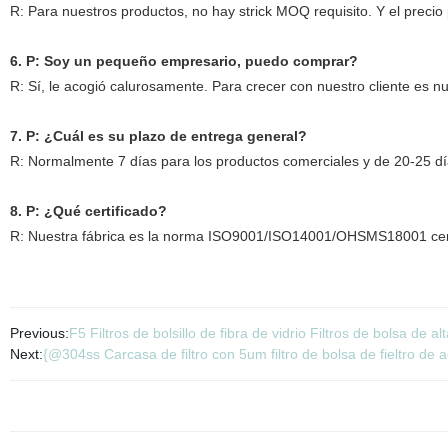
R: Para nuestros productos, no hay strick MOQ requisito. Y el preci
6. P: Soy un pequeño empresario, puedo comprar?
R: Sí, le acogió calurosamente. Para crecer con nuestro cliente es n
7. P: ¿Cuál es su plazo de entrega general?
R: Normalmente 7 días para los productos comerciales y de 20-25 día
8. P: ¿Qué certificado?
R: Nuestra fábrica es la norma ISO9001/ISO14001/OHSMS18001 cer
Previous:
F5 Filtros de bolsillo de fibra de vidrio Filtros de bolsa de al
Next:
{@304ss Carcasa de filtro con 5um filtro de bolsa de fieltro de a