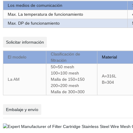
Los medios de comunicación
Max. La temperatura de funcionamiento
Max. DP de funcionamiento
Solicitar información
Clasificación de
El modelo
Material
filtración
50=50 mesh
100=100 mesh
A=316L
La AM
Malla de 150=150
B=304
200=200 mesh
Malla de 300=300
Embalaje y envío