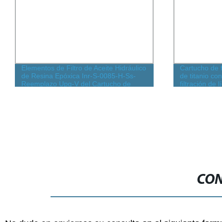
Elementos de Filtro de Aceite Hidráulico
Cartucho de f
de Resina Epóxica Inr-S-0085-H-Ss-
de titanio co
Reemplazo Upg-V del Cartucho de
filtración de 
Filtro Indufil 316 Filtro de Malla de
Metal Sinterizado de Fieltro
CON