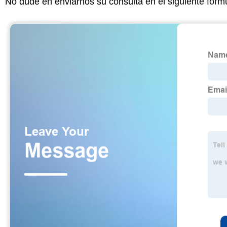
No dude en enviarnos su consulta en el siguiente form