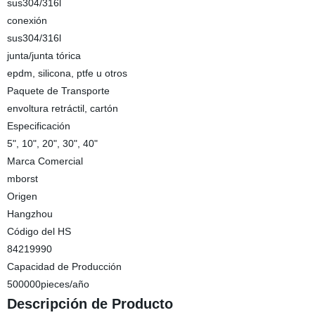
sus304/316l
conexión
sus304/316l
junta/junta tórica
epdm, silicona, ptfe u otros
Paquete de Transporte
envoltura retráctil, cartón
Especificación
5", 10", 20", 30", 40"
Marca Comercial
mborst
Origen
Hangzhou
Código del HS
84219990
Capacidad de Producción
500000pieces/año
Descripción de Producto