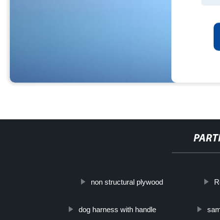
PART
http://www.cmer.site/api/getlink/8?url=https://www.filtershuahans
non structural plywood
R
dog harness with handle
sam