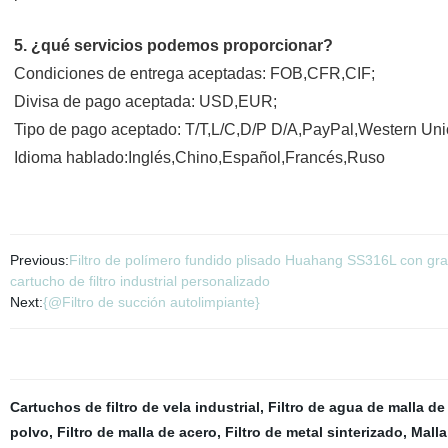
5. ¿qué servicios podemos proporcionar?
Condiciones de entrega aceptadas: FOB,CFR,CIF;
Divisa de pago aceptada: USD,EUR;
Tipo de pago aceptado: T/T,L/C,D/P D/A,PayPal,Western Un
Idioma hablado:Inglés,Chino,Español,Francés,Ruso
Previous:
Filtro de polímero fundido plisado Huahang SS316L con gran 
cartucho de filtro industrial personalizado
Next:
{@Filtro de succión autolimpiante}
Cartuchos de filtro de vela industrial
,
Filtro de agua de malla de
polvo
,
Filtro de malla de acero
,
Filtro de metal sinterizado
,
Malla