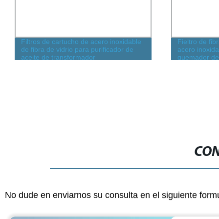
Fieltro de fibra metálica sinterizada de
Filtro de lod
acero inoxidable de alta calidad para
estrangulado
quemador de gas
de venta cali
CON
No dude en enviarnos su consulta en el siguiente form