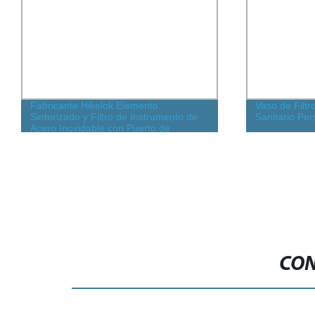
Fabricante Hikelok Elemento
Vaso de Filtr
Sinterizado y Filtro de Instrumento de
Sanitario Per
Acero Inoxidable con Puerto de
Derivación
CON