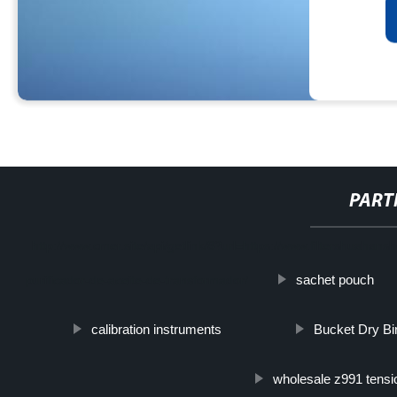
PART
http://www.cmer.site/api/getlink/8?url=https://www.filtershuahans
sachet pouch
purificador-de-aceite-de-transformador/
calibration instruments
Bucket Dry B
wholesale z991 tensi