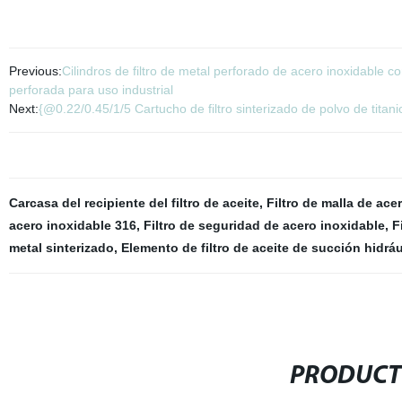
Previous:
Cilindros de filtro de metal perforado de acero inoxidable 
perforada para uso industrial
Next:
{@0.22/0.45/1/5 Cartucho de filtro sinterizado de polvo de titanio
Carcasa del recipiente del filtro de aceite
,
Filtro de malla de ace
acero inoxidable 316
,
Filtro de seguridad de acero inoxidable
,
F
metal sinterizado
,
Elemento de filtro de aceite de succión hidráu
PRODUCT