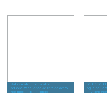
Malla de alambre metálico
SS316 SS304 
personalizada, disco de filtro de acero
Agua de Cart
inoxidable tejido holandés
de Acero Ino
Pulgadas