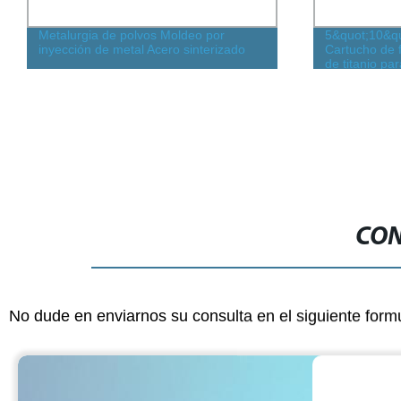
Metalurgia de polvos Moldeo por
5&quot;10&q
inyección de metal Acero sinterizado
Cartucho de f
de titanio par
aire
CON
No dude en enviarnos su consulta en el siguiente form