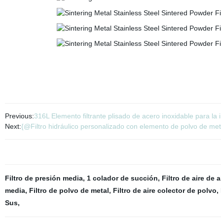
Previous:
316L Elemento filtrante plisado de acero inoxidable para la 
Next:
{@Filtro hidráulico personalizado con elemento de polvo de meta
Filtro de presión media
,
1 colador de succión
,
Filtro de aire de 
media
,
Filtro de polvo de metal
,
Filtro de aire colector de polvo
,
Sus
,