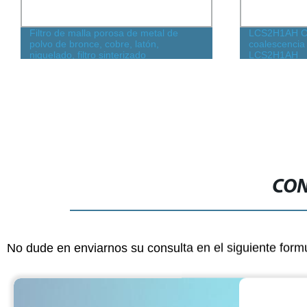
Filtro de malla porosa de metal de
LCS2H1AH Car
polvo de bronce, cobre, latón,
coalescencia 
niquelado, filtro sinterizado
LCS2H1AH
CON
No dude en enviarnos su consulta en el siguiente form