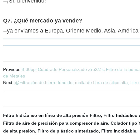
--¡Sí, bienvenido!
Q7. ¿Qué mercado ya vende?
--ya enviamos a Europa, Oriente Medio, Asia, América d
Previous:
8-30ppi Cuadrado Personalizado Zro2/Zic Filtro de Espuma
de Metales
Next:
{@Filtración de hierro fundido, malla de fibra de sílice alta, filt
Filtro hidráulico en línea de alta presión Filtro
,
Filtro hidráulico
Filtro de aire de precisión para compresor de aire
,
Colador tipo 
de alta presión
,
Filtro de plástico sinterizado
,
Filtro inoxidable
,