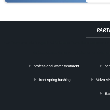
PART
http://www.cmer.site/api/getlink/8?url=https://www.filtershuahansho
de-taza-porosa-de-polvo-metalico-sinterizado-par
professional water treatment
ben
front spring bushing
Volvo VN
Ba