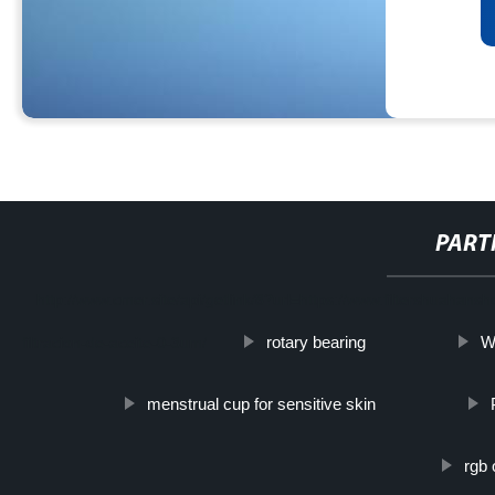
PART
http://www.cmer.site/api/getlink/8?url=https://www.filtershuahans
rotary bearing
Wa
filtracion-de-aceite-0-3um/
menstrual cup for sensitive skin
rgb 