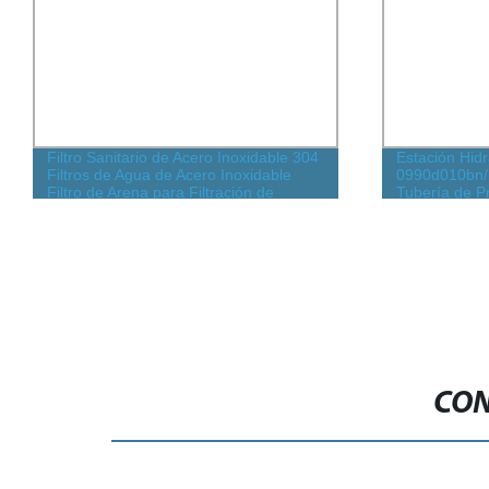
Filtro Sanitario de Acero Inoxidable 304
Estación Hidr
Filtros de Agua de Acero Inoxidable
0990d010bn/H
Filtro de Arena para Filtración de
Tubería de P
Líquidos
CON