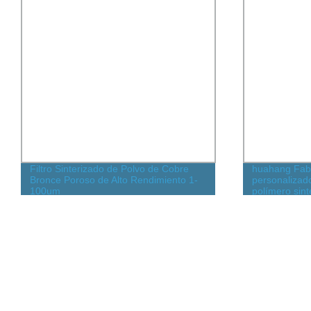
Filtro Sinterizado de Polvo de Cobre
huahang Fabr
Bronce Poroso de Alto Rendimiento 1-
personalizado
100um
polímero sint
de acero ino