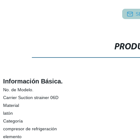
S
PRODU
Información Básica.
No. de Modelo.
Carrier Suction strainer 06D
Material
latón
Categoría
compresor de refrigeración
elemento