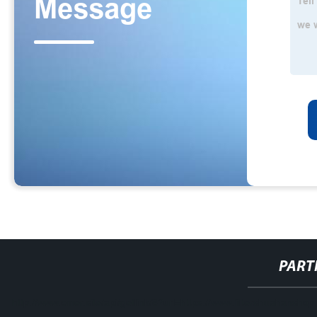
PART
http://www.cmer.site/api/getlink/8?url=https://www.filtershuahansh