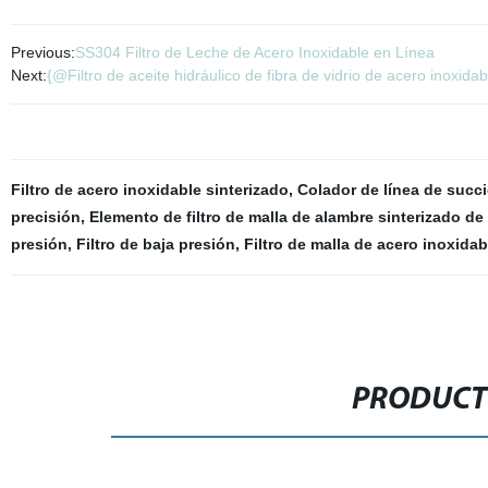
Previous:
SS304 Filtro de Leche de Acero Inoxidable en Línea
Next:
{@Filtro de aceite hidráulico de fibra de vidrio de acero inoxi
Filtro de acero inoxidable sinterizado
,
Colador de línea de succ
precisión
,
Elemento de filtro de malla de alambre sinterizado de
presión
,
Filtro de baja presión
,
Filtro de malla de acero inoxidab
PRODUCT