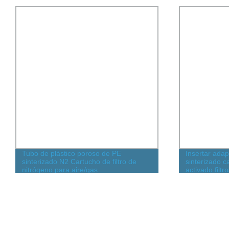
Insertar adaptador de plástico tipo
Elemento
sinterizado cartucho filtro de carbón
sinteriz
activado filtros de tubería para
de rege
purificador de agua filtro de reemplazo
de desh