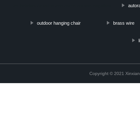
autor
en-botellas-de-vidrio-con-micro-presion-negativa/
outdoor hanging chair
brass wire
Copyright © 2021 Xinxiang