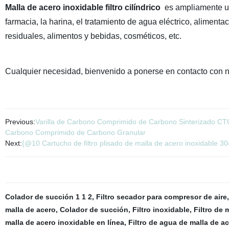
Malla de acero inoxidable filtro cilíndrico
es ampliamente usa
farmacia, la harina, el tratamiento de agua eléctrico, aliment
residuales, alimentos y bebidas, cosméticos, etc.
Cualquier necesidad, bienvenido a ponerse en contacto con 
Previous:
Varilla de Carbono Comprimido de Carbono Sinterizado CTO
Carbono Comprimido de Carbono Granular
Next:
{@10 Cartucho de filtro plisado de malla de acero inoxidable 30
Colador de succión 1 1 2
,
Filtro secador para compresor de aire
malla de acero
,
Colador de succión
,
Filtro inoxidable
,
Filtro de 
malla de acero inoxidable en línea
,
Filtro de agua de malla de a