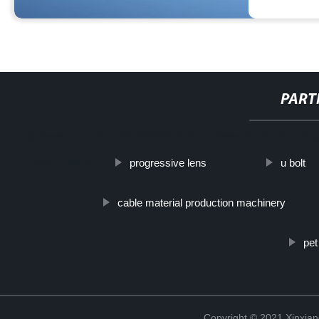
PART
http://www.cmer.site/api/getlink/8?url=https://www.filtershuahansho
progressive lens
u bolt
cesta-de-filtro/
cable material production machinery
pet
Copyright © 2021 Xinxiang