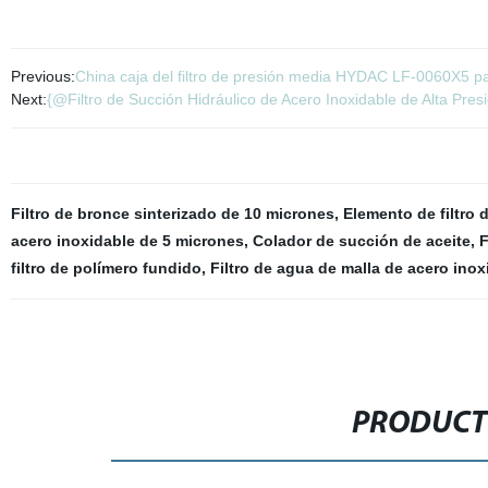
Previous:
China caja del filtro de presión media HYDAC LF-0060X5 pa
Next:
{@Filtro de Succión Hidráulico de Acero Inoxidable de Alta Pr
Filtro de bronce sinterizado de 10 micrones
,
Elemento de filtro 
acero inoxidable de 5 micrones
,
Colador de succión de aceite
,
F
filtro de polímero fundido
,
Filtro de agua de malla de acero inox
PRODUCT