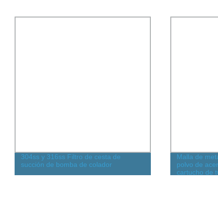
304ss y 316ss Filtro de cesta de
Malla de meta
succión de bomba de colador
polvo de acer
cartucho de 
farmacéutico