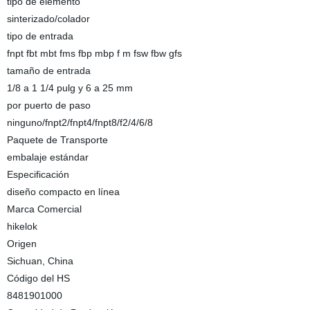
tipo de elemento
sinterizado/colador
tipo de entrada
fnpt fbt mbt fms fbp mbp f m fsw fbw gfs
tamaño de entrada
1/8 a 1 1/4 pulg y 6 a 25 mm
por puerto de paso
ninguno/fnpt2/fnpt4/fnpt8/f2/4/6/8
Paquete de Transporte
embalaje estándar
Especificación
diseño compacto en línea
Marca Comercial
hikelok
Origen
Sichuan, China
Código del HS
8481901000