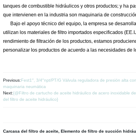
tanques de combustible hidráulicos y otros productos; y ha p
que intervienen en la industria son maquinaria de construcció
Bajo el apoyo técnico del equipo, la empresa se desarrolla si
utilizan
los materiales de filtro importados especificados (EE.UU
rendimiento de filtración de los productos,
estamos produciend
personalizar los productos de acuerdo a las necesidades de 
Previous:
Fest1′′, 3/4′′npt/PT/G Válvula reguladora de presión alta co
maquinaria neumática
Next:
{@Filtro de cartucho de aceite hidráulico de acero inoxidable d
del filtro de aceite hidráulico}
Carcasa del filtro de aceite
,
Elemento de filtro de succión hidráu