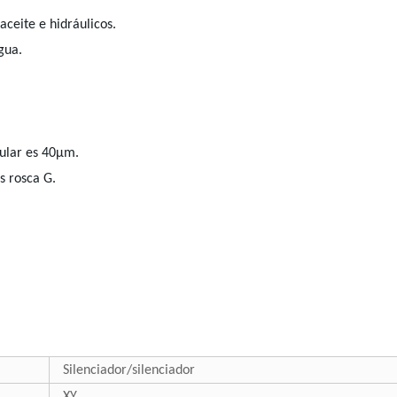
ceite e hidráulicos.
gua.
egular es 40μm.
s rosca G.
Silenciador/silenciador