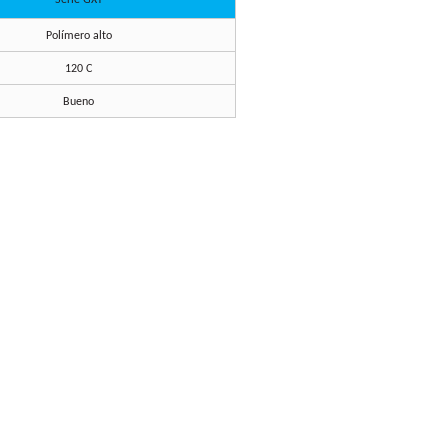
Serie GXY
Polímero alto
120 C
Bueno