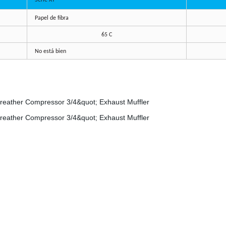
Serie XY
Papel de fibra
65 C
No está bien