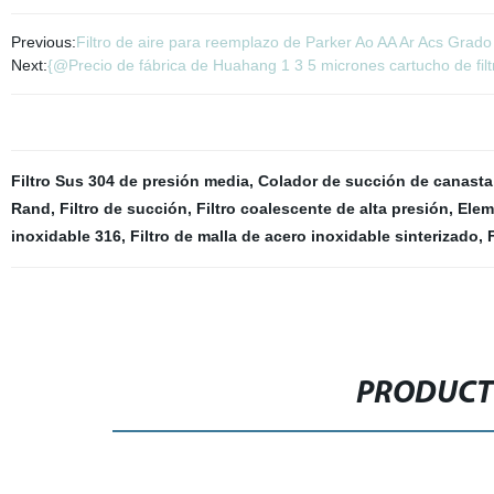
Previous:
Filtro de aire para reemplazo de Parker Ao AA Ar Acs Grado
Next:
{@Precio de fábrica de Huahang 1 3 5 micrones cartucho de filtr
Filtro Sus 304 de presión media
,
Colador de succión de canasta
Rand
,
Filtro de succión
,
Filtro coalescente de alta presión
,
Elem
inoxidable 316
,
Filtro de malla de acero inoxidable sinterizado
,
PRODUCT