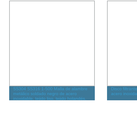
SS304 SS316 1-500 Malla de alambre
Disco filtran
metálico soldado negro de acero
acero inoxid
inoxidable, tejido liso, tejido holandés,
crimpado