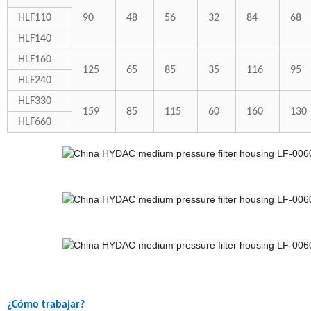
HLF110
90
48
56
32
84
68
HLF140
HLF160
125
65
85
35
116
95
HLF240
HLF330
159
85
115
60
160
130
HLF660
¿Cómo trabajar?