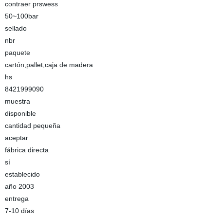
contraer prswess
50~100bar
sellado
nbr
paquete
cartón,pallet,caja de madera
hs
8421999090
muestra
disponible
cantidad pequeña
aceptar
fábrica directa
sí
establecido
año 2003
entrega
7-10 días