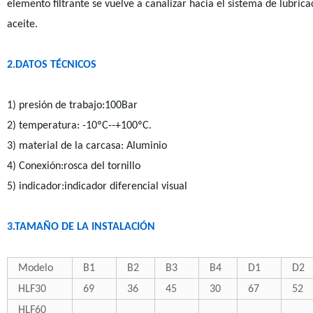
elemento filtrante se vuelve a canalizar hacia el sistema de lubr
aceite.
2.
DATOS TÉCNICOS
1) presión de trabajo:100Bar
2) temperatura: -10ºC--+100ºC.
3) material de la carcasa: Aluminio
4) Conexión:rosca del tornillo
5) indicador:indicador diferencial visual
3
.TAMAÑO DE LA INSTALACIÓN
Modelo
B1
B2
B3
B4
D1
D2
HLF30
69
36
45
30
67
52
HLF60