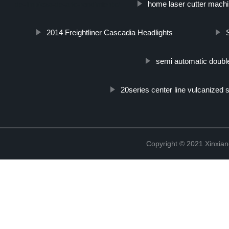
home laser cutter mach
de-limpieza-de-alto-rendimiento/
2014 Freightliner Cascadia Headlights
semi automatic doubl
20series center line vulcanized s
Copyright © 2021 Xinxiang