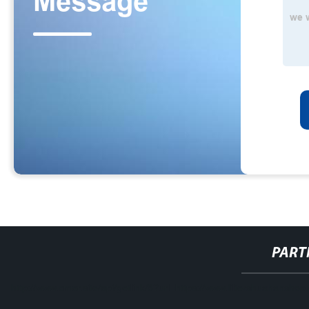
PART
http://www.cmer.site/api/getlink/8?url=https://www.filtershuahansho