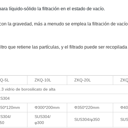
para líquido-sólido la filtración en el estado de vacío.
 con la gravedad, más a menudo se emplea la filtración de vacío
tro que retiene las partículas, y el filtrado puede ser recopilada
Q-5L
ZKQ-10L
ZKQ-20L
ZKQ
.3 vidrio de borosilicato de alta
S304
50*120mm
Φ300*200mm
Φ350*220mm
Φ40
S304/
SUS304/
SUS304/φ350
SUS
50
φ300