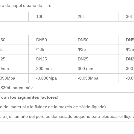
tro de papel o paño de filtro
10L
20L
30L
50
DN50
DN50
DN5
5
Φ35
Φ35
Φ35
25
DN25
DN25
DN2
50mm
300 mm.
300 mm.
300
.098Mpa
-0.098Mpa
-0.098Mpa
-0.
S304 marco móvil
o con los siguientes factores:
 del material y la fluidez de la mezcla de sólido-líquido)
ltro o ( el tamaño del poro es demasiado pequeño para bloquear el flujo d