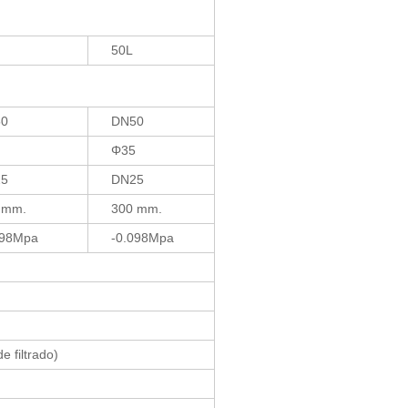
50L
0
DN50
Φ35
5
DN25
 mm.
300 mm.
098Mpa
-0.098Mpa
e filtrado)