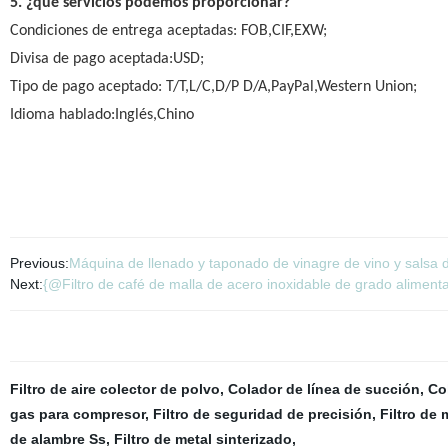
5. ¿qué servicios podemos proporcionar?
Condiciones de entrega aceptadas: FOB,CIF,EXW;
Divisa de pago aceptada:USD;
Tipo de pago aceptado: T/T,L/C,D/P D/A,PayPal,Western Union;
Idioma hablado:Inglés,Chino
Previous:
Máquina de llenado y taponado de vinagre de vino y salsa de
Next:
{@Filtro de café de malla de acero inoxidable de grado alimen
Filtro de aire colector de polvo
,
Colador de línea de succión
,
Co
gas para compresor
,
Filtro de seguridad de precisión
,
Filtro de 
de alambre Ss
,
Filtro de metal sinterizado
,