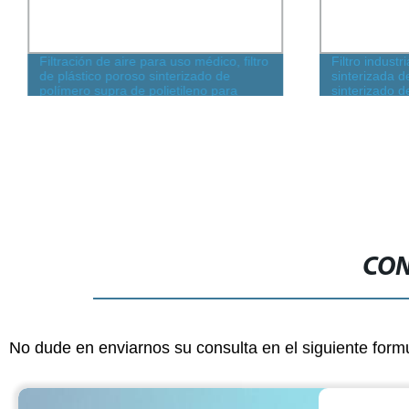
Filtración de aire para uso médico, filtro
Filtro industr
de plástico poroso sinterizado de
sinterizada d
polímero supra de polietileno para
sinterizado 
accesorios de ventiladores
fábrica 1 10 
filtro sinteri
inoxidable d
CON
No dude en enviarnos su consulta en el siguiente form