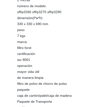
2 micras
número de modelo
sff/p3266 sff/p3275 sff/p3290
dimensión(l*w*h)
330 x 330 x 690 mm
peso
7 kgs
marca
filtro forst
certificación
iso 9001
operación
mayor vida útil
de manera limpia
filtro de polvo de chorro de pulso
paquete
caja de cartón/palet/caja de madera
Paquete de Transporte