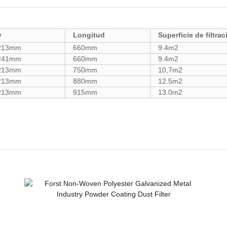
D
Longitud
Superficie de filtra
213mm
660mm
9.4m2
241mm
660mm
9.4m2
213mm
750mm
10,7m2
213mm
880mm
12.5m2
213mm
915mm
13.0m2