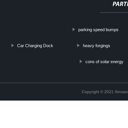
PART
http://www.cmer.site/api/getlink/8?url=https://www.filtershuahansho
parking speed bumps
tamiz-para-tratamiento-de-agua/
Car Charging Dock
heavy forgings
cons of solar energy
Copyright © 2021 Xinxiang