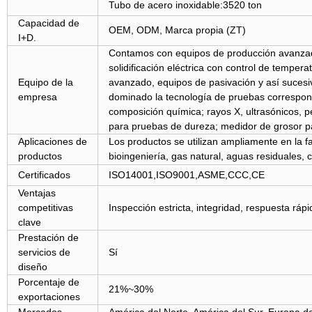
Tubo de acero inoxidable:3520 ton
Capacidad de
OEM, ODM, Marca propia (ZT)
I+D.
Contamos con equipos de producción avanzado
solidificación eléctrica con control de temper
Equipo de la
avanzado, equipos de pasivación y así suce
empresa
dominado la tecnología de pruebas correspondi
composición química; rayos X, ultrasónicos, 
para pruebas de dureza; medidor de grosor p
Aplicaciones de
Los productos se utilizan ampliamente en la fa
productos
bioingeniería, gas natural, aguas residuales, c
Certificados
ISO14001,ISO9001,ASME,CCC,CE
Ventajas
competitivas
Inspección estricta, integridad, respuesta rá
clave
Prestación de
servicios de
Sí
diseño
Porcentaje de
21%~30%
exportaciones