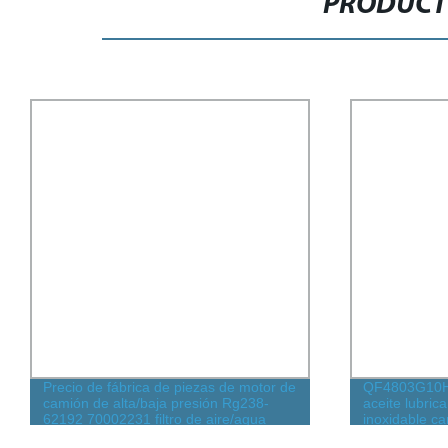
PRODUCT
QF4803G10HXC máquina de filtro de
Filtro HEPA
aceite lubricante elemento de acero
vidrio, fil
inoxidable cartucho químico purificación