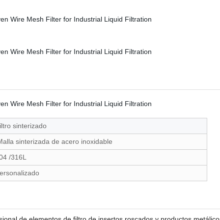
iltro sinterizado
alla sinterizada de acero inoxidable
04 /316L
ersonalizado
esional de elementos de filtro de insertos roscados y productos metáli