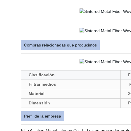
Compras relacionadas que producimos
Clasificación
F
Filtrar medios
M
Material
3
Dimensión
P
Perfil de la empresa
Elite Aviation Manufacturing Co., Ltd es un proveedor prof