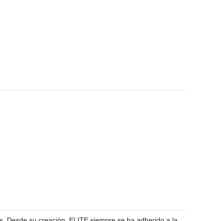
cos. Desde su creación, ELITE siempre se ha adherido a la