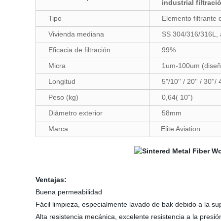
industrial filtraci
Tipo
Elemento filtrante 
Vivienda mediana
SS 304/316/316L, 
Eficacia de filtración
99%
Micra
1um-100um (diseña
Longitud
5"/10'' / 20'' / 30''
Peso (kg)
0,64( 10")
Diámetro exterior
58mm
Marca
Elite Aviation
Ventajas:
Buena permeabilidad
Fácil limpieza, especialmente lavado de bak debido a la sup
Alta resistencia mecánica, excelente resistencia a la presió