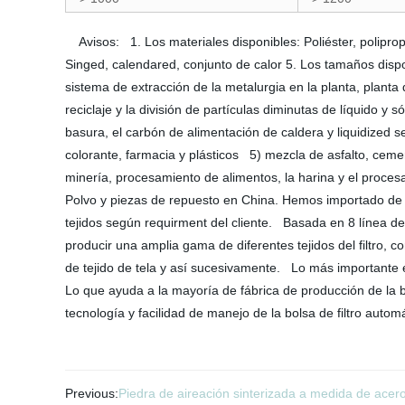
Avisos: 1. Los materiales disponibles: Poliéster, polipropil
Singed, calendared, conjunto de calor 5. Los tamaños dis
sistema de extracción de la metalurgia en la planta, planta
reciclaje y la división de partículas diminutas de líquido y 
basura, el carbón de alimentación de caldera y liquidized se
colorante, farmacia y plásticos 5) mezcla de asfalto, cement
minería, procesamiento de alimentos, la harina y el procesa
Polvo y piezas de repuesto en China. Hemos importado de l
tejidos según requirment del cliente. Basada en 8 línea d
producir una amplia gama de diferentes tejidos del filtro, como 
de tejido de tela y así sucesivamente. Lo más importante e
Lo que ayuda a la mayoría de fábrica de producción de la b
tecnología y facilidad de manejo de la bolsa de filtro auto
Previous:
Piedra de aireación sinterizada a medida de acero