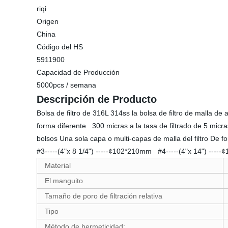
riqi
Origen
China
Código del HS
5911900
Capacidad de Producción
5000pcs / semana
Descripción de Producto
Bolsa de filtro de 316L 314ss la bolsa de filtro de malla d
forma diferente 300 micras a la tasa de filtrado de 5 micr
bolsos Una sola capa o multi-capas de malla del filtro De
#3-----(4"x 8 1/4") -----¢102*210mm #4-----(4"x 14") --
Material
El manguito
Tamaño de poro de filtración relativa
Tipo
Método de hermeticidad: