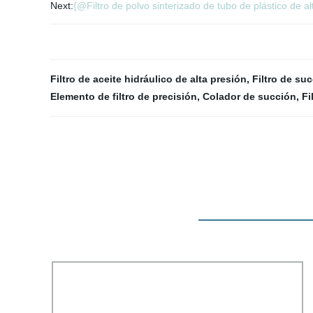
Next:
{@Filtro de polvo sinterizado de tubo de plástico de al
Filtro de aceite hidráulico de alta presión
,
Filtro de su
Elemento de filtro de precisión
,
Colador de succión
,
Fi