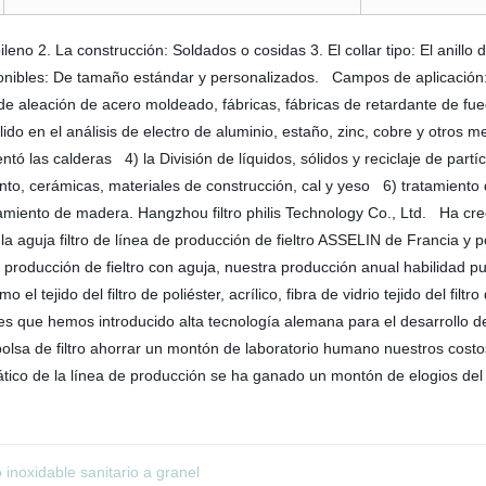
eno 2. La construcción: Soldados o cosidas 3. El collar tipo: El anillo 
ponibles: De tamaño estándar y personalizados. Campos de aplicación:
 de aleación de acero moldeado, fábricas, fábricas de retardante de fue
sólido en el análisis de electro de aluminio, estaño, zinc, cobre y otros
ntó las calderas 4) la División de líquidos, sólidos y reciclaje de par
o, cerámicas, materiales de construcción, cal y yeso 6) tratamiento de 
miento de madera. Hangzhou filtro philis Technology Co., Ltd. Ha creci
a aguja filtro de línea de producción de fieltro ASSELIN de Francia 
e producción de fieltro con aguja, nuestra producción anual habilida
el tejido del filtro de poliéster, acrílico, fibra de vidrio tejido del filtr
s que hemos introducido alta tecnología alemana para el desarrollo de 
olsa de filtro ahorrar un montón de laboratorio humano nuestros costo
mático de la línea de producción se ha ganado un montón de elogios del 
 inoxidable sanitario a granel