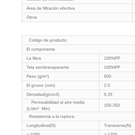
Área de filtración efectiva
Otros
Código de producto:
El componente
La fibra
100%PP
Tela semitransparente
100%PP
Peso (g/m²)
500
El grosor (mm)
2.0
Densidad(g/cm3).
0.25
Permeabilidad al aire media
150-250
(L/dm². Min)
Resistencia a la ruptura
Longitudinal(N)
Transverse(N)
> 1000
> 1200