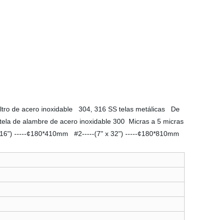
 filtro de acero inoxidable 304, 316 SS telas metálicas De
a tela de alambre de acero inoxidable 300 Micras a 5 micras
7"x16") -----¢180*410mm #2-----(7" x 32") -----¢180*810mm