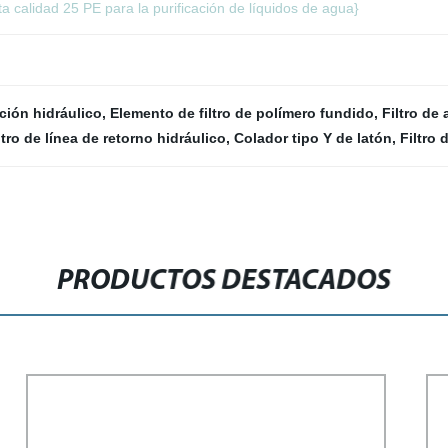
ta calidad 25 PE para la purificación de líquidos de agua}
cción hidráulico
,
Elemento de filtro de polímero fundido
,
Filtro de
ltro de línea de retorno hidráulico
,
Colador tipo Y de latón
,
Filtro
PRODUCTOS DESTACADOS