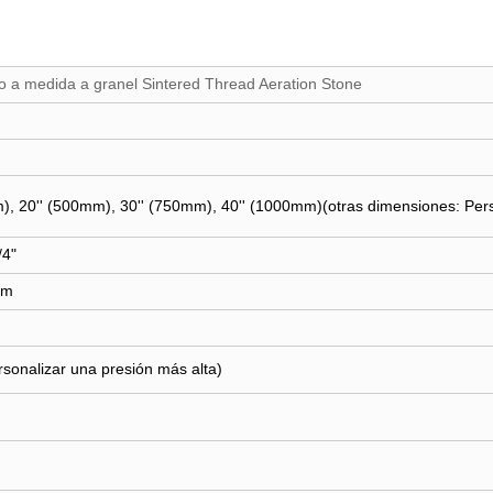
io a medida a granel Sintered Thread Aeration Stone
), 20'' (500mm), 30'' (750mm), 40'' (1000mm)(otras dimensiones: Person
/4"
mm
sonalizar una presión más alta)
)