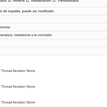
utica 10. Minería 11. Restauración 12. Farmacéutica
ado de espalda, puede ser reutilizado
 precisa
peratura, resistencia a la corrosión