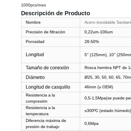
1000pcs/mes
Descripción de Producto
Nombre
Acero inoxidable Sanitar
Precisión de filtración
0,22um-100um
Porosidad
28-50%
Longitud
5'' (125mm), 10'' (250mm
Tamaño de conexión
Rosca hembra NPT de 1
Diámetro
Ø25, 30, 50, 60, 65, 70
Longitud de casquillo
46mm (u OEM)
Resistencia a la
0,5-1,5Mpa(se puede per
compresión
Resistencia a la
≤300ºC (estado húmedo
temperatura
Diferencia máxima de
0,6Mpa
presión de trabajo