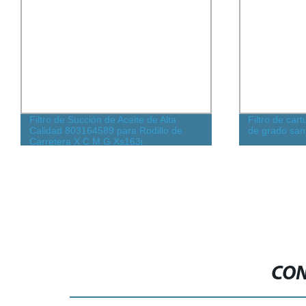
Filtro de Succión de Aceite de Alta
Filtro de car
Calidad 803164589 para Rodillo de
de grado san
Carretera X C M G Xs163j
CON