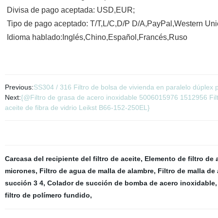
Divisa de pago aceptada: USD,EUR;
Tipo de pago aceptado: T/T,L/C,D/P D/A,PayPal,Western Un
Idioma hablado:Inglés,Chino,Español,Francés,Ruso
Previous:
SS304 / 316 Filtro de bolsa de vivienda en paralelo dúplex 
Next:
{@Filtro de grasa de acero inoxidable 5006015976 1512956 Filtr
aceite de fibra de vidrio Leikst B66-152-250EL}
Carcasa del recipiente del filtro de aceite
,
Elemento de filtro de 
micrones
,
Filtro de agua de malla de alambre
,
Filtro de malla de
succión 3 4
,
Colador de succión de bomba de acero inoxidable
filtro de polímero fundido
,