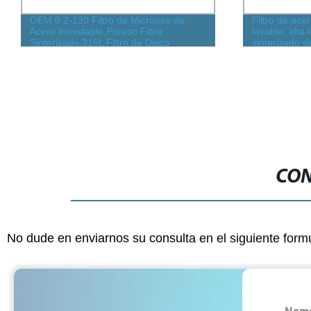
OEM 0.2-120 Filtro de Micrones de
Filtro de ace
Acero Inoxidable Poroso Filtro
lavable, alta r
Sinterizado 316L Filtro de Disco
sinterizado 
Sinterizado
metálico, per
acero inoxidab
alambre sinte
CON
No dude en enviarnos su consulta en el siguiente form