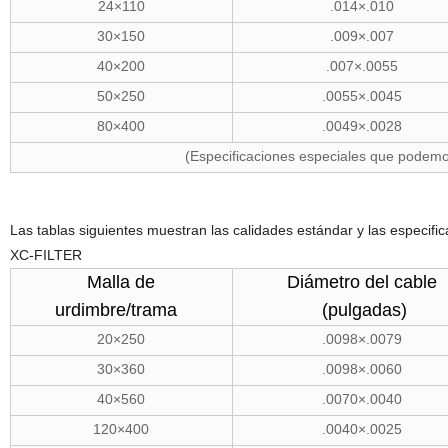
24×110
.014×.010
30×150
.009×.007
40×200
.007×.0055
50×250
.0055×.0045
80×400
.0049×.0028
(Especificaciones especiales que podemos
Las tablas siguientes muestran las calidades estándar y las especifi
XC-FILTER
Malla de
Diámetro del cable
urdimbre/trama
(pulgadas)
20×250
.0098×.0079
30×360
.0098×.0060
40×560
.0070×.0040
120×400
.0040×.0025