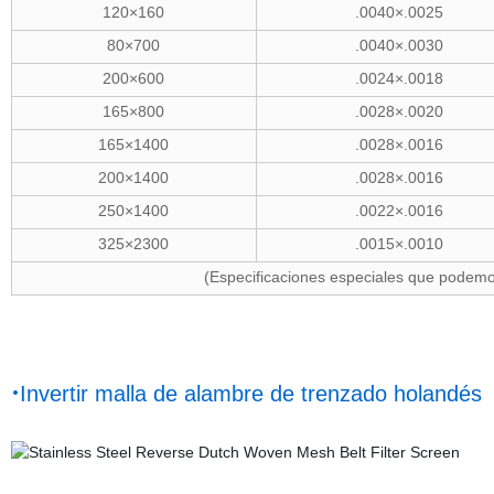
120×160
.0040×.0025
80×700
.0040×.0030
200×600
.0024×.0018
165×800
.0028×.0020
165×1400
.0028×.0016
200×1400
.0028×.0016
250×1400
.0022×.0016
325×2300
.0015×.0010
(Especificaciones especiales que podemos
·
Invertir malla de alambre de trenzado holandés