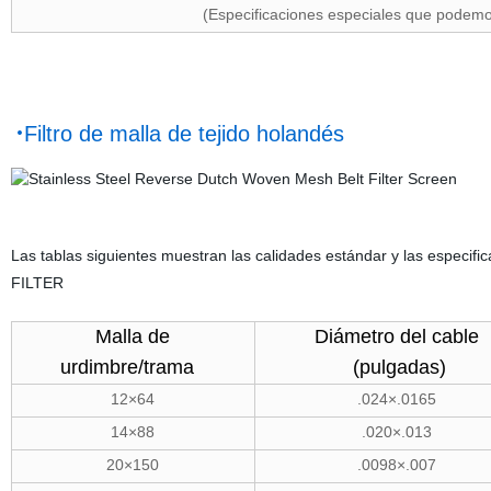
(Especificaciones especiales que podemos
·
Filtro de malla de tejido holandés
Las tablas siguientes muestran las calidades estándar y las especifi
FILTER
Malla de
Diámetro del cable
urdimbre/trama
(pulgadas)
12×64
.024×.0165
14×88
.020×.013
20×150
.0098×.007