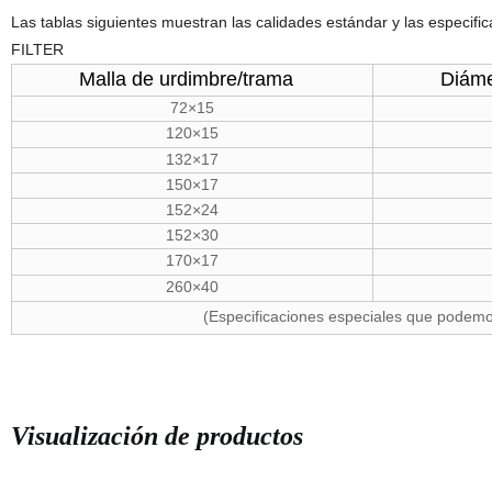
Las tablas siguientes muestran las calidades estándar y las especifi
FILTER
Malla de urdimbre/trama
Diáme
72×15
120×15
132×17
150×17
152×24
152×30
170×17
260×40
(Especificaciones especiales que podemos
Visualización de productos