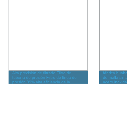
Alta precisión de filtrado Filtro de
fábrica huah
tubería de presión Filtro de línea de
de malla sint
presión 99% alta eficiencia de la
acero inoxida
carcasa del filtro de aceite hidráulico
ZU-H63 * 10P ZU-H25*P ZU-H40*P