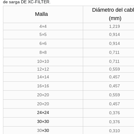
de sarga DE XC-FILTER.
Diámetro del cab
Malla
(mm)
4×4
1,219
5×5
0,914
6×6
0,914
8×8
0,711
10×10
0,711
12×12
0,559
14×14
0,457
16×16
0,457
20×20
0,559
20×20
0,457
24×24
0,376
30×30
0,376
30
×30
0,310