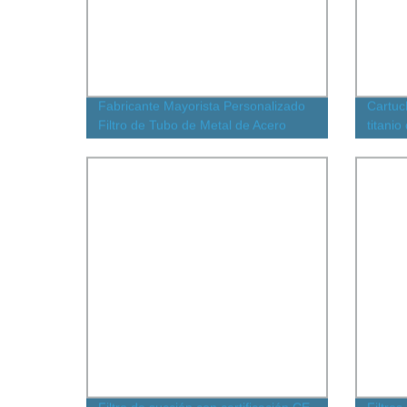
Fabricante Mayorista Personalizado
Cartuch
Filtro de Tubo de Metal de Acero
titanio
Inoxidable Sinterizado Poroso de
indust
Polvo de Acero Piezas de Metalurgia
de Polvo No Estándar Personalizadas