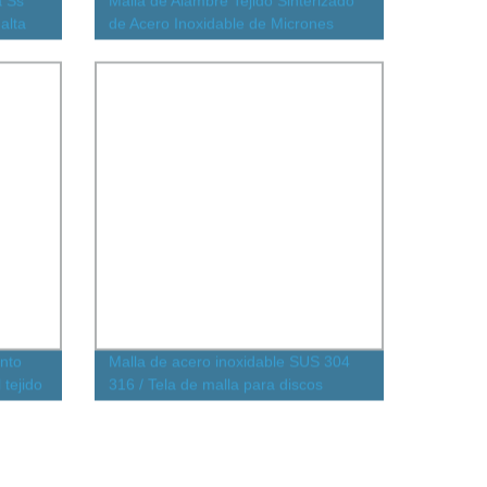
a Ss
Malla de Alambre Tejido Sinterizado
alta
de Acero Inoxidable de Micrones
Ultra Fina 40 80 120 316
nto
Malla de acero inoxidable SUS 304
 tejido
316 / Tela de malla para discos
redondos de filtro