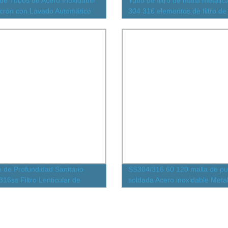
s de Tubos de Acero Inoxidable
Tubo de filtro de malla metálic
crón con Lavado Automático
304 316 elementos de filtro de 
ratamiento de Agua, Tubo de
resistencia a la temperatura
de Limpieza Automática, Filtro
la Sinterizada
 de Profundidad Sanitario
SS304/316 60 120 malla de pu
316ss Filtro Lenticular de
soldada Acero inoxidable Metal
Apilado de Acero Inoxidable
Malla de alambre para
ltración de Vino
filtro/tamiz/minería