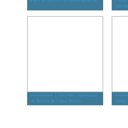
Filtro de succión con certificación CE
Filtro
100 Mi
para T
Filtro 
de Mal
Personalizar 1-100 Filtro Sinterizado
Módulo
de Bronce de Cobre Micrón
314ss 
Disco 
para Fi