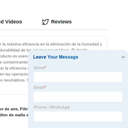
ed Videos
Reviews
r la máxima eficiencia en la eliminación de la humedad y
durabilidad de los equipos neumáticos. El diseño
roducto es esencial para mantener la calidad del aire
s contaminantes. Con un mantenimiento sencillo y
r la eficiencia de sus sistemas de aire comprimido. Los
 en las operaciones. En resumen, nuestro Filtro de
s neumáticos. Confíe en la calidad y la eficacia de
or de aire
,
Filtro de polvo de metal
,
Colador de succión
iltro de malla sinterizada
,