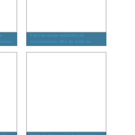
de
Filtro de aceite hidráulico de
presión
microindustria, filtro de malla de
acero inoxidable