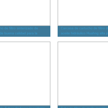
o de filtro sinterizado de
Carcasa de cartucho de filtro 
 de buena calidad para la
aceite hidráulico Huahng alta 
ria de tratamiento de agua
serie de filtros de aceite Hydac
LF160