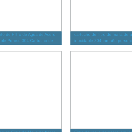
to de Filtro de Agua de Acero
cartucho de filtro de malla de 
able Poroso 304 Cartucho de
inoxidable 304 tamaño person
 de Malla de Acero Inoxidable
42*200 cilindro de filtro de mal
ente a la Corrosión para
alambre perforado para filtrac
ión de Líquidos
líquidos en la industria