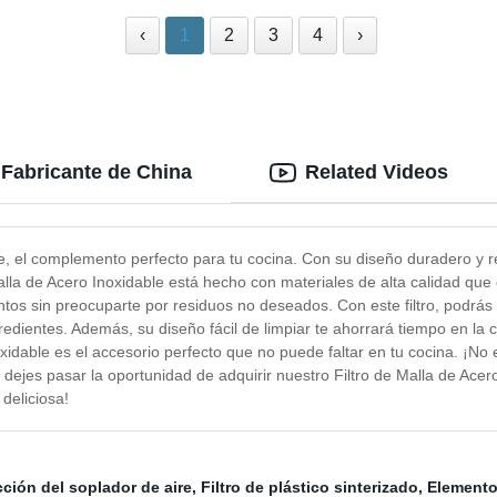
‹
1
2
3
4
›
| Fabricante de China
Related Videos
e, el complemento perfecto para tu cocina. Con su diseño duradero y resi
e Malla de Acero Inoxidable está hecho con materiales de alta calidad que
tos sin preocuparte por residuos no deseados. Con este filtro, podrás p
dientes. Además, su diseño fácil de limpiar te ahorrará tiempo en la 
oxidable es el accesorio perfecto que no puede faltar en tu cocina. ¡No
 dejes pasar la oportunidad de adquirir nuestro Filtro de Malla de Acer
deliciosa!
cción del soplador de aire
,
Filtro de plástico sinterizado
,
Elemento 