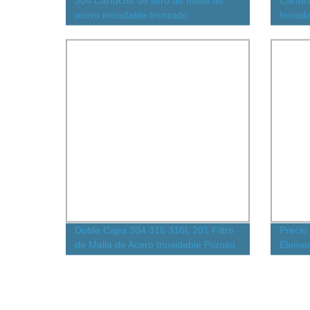
304 Cartucho de filtro de malla de
Cartuc
acero inoxidable trenzado
Inoxid
Direcc
hacia 
Plega
Doble Capa 304 316 316L 201 Filtro
Precio
de Malla de Acero Inoxidable Poroso
Elemen
Redondo Sinterizado / Malla de
inoxid
Alambre Tejida Cuadrada / Filtro de
Parrilla