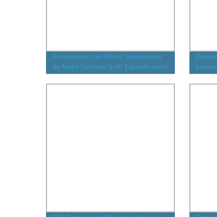
Proveedores de Filtros Sinterizados
Elemen
de Metal Gezhige 5-40 Especificación
Inoxid
de Filtro de Agua Cartucho de Filtro
Filtro
de Malla de Acero Inoxidable
Resist
Cartucho de Filtro Plisado
Filtrac