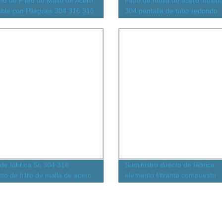
ho de Filtro de Malla de Acero
Filtro de malla de acero inoxid
able con Pliegues 304 316 316
304 pantalla de tubo redondo
ión de Flujo Desde afuera
cartucho cilindro
adentro Filtro de Lubricante
do
 de fábrica Ss 304 316
Suministro directo de fábrica
to de filtro de malla de acero
elemento filtrante compuesto
able sinterizado en polvo
sinterizado de alta precisión c
placa perforada cartucho de fil
malla de acero inoxidable 304
interfaz roscada