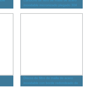
able
Cartucho de filtro de malla de acero
inoxidable micronizado plegado 304
elemento filtrante de acero inoxidable
con resistencia a la corrosión 99*260
tamaño personalizado para
aplicaciones industriales
Discos de filtro de malla de acero
inoxidable con borde redondeado de
on
cobre
tro de
 con