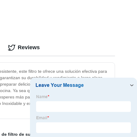
Reviews
stente, este filtro te ofrece una solución efectiva para
 garantizan su durabilidad y rendimiento a largo plazo.
reparar deliciosas sopas, salsas, infusiones de té, café
cocina. Ya sea que seas un chef profesional o un amante
 esperes más para mejorar la calidad de tus
o Inoxidable y experimenta la diferencia en tus comidas.
de filtro de succión hidráulica de acero inoxidable