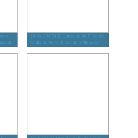
acero
Darlly 304/316L Cartucho de Filtro de
alizado
Malla de Acero Inoxidable Plegado
la de
para Filtración a Alta Temperatura
ión de