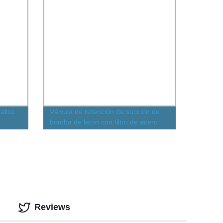
álico
Válvula de retención de succión de
bomba de latón con filtro de acero
química
inoxidable
Reviews