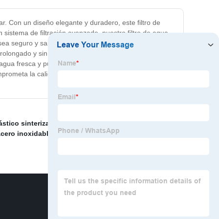
ar. Con un diseño elegante y duradero, este filtro de
sistema de filtración avanzado, nuestro filtro de agua
sea seguro y saludable para su familia. Además, su
prolongado y sin problemas. La instalación y
agua fresca y pura directamente del grifo, sin la
prometa la calidad de su agua. Obtenga nuestro filtro
lástico sinterizado
,
Filtro de malla de alambre de acero
acero inoxidable
,
Colador de succión de acero