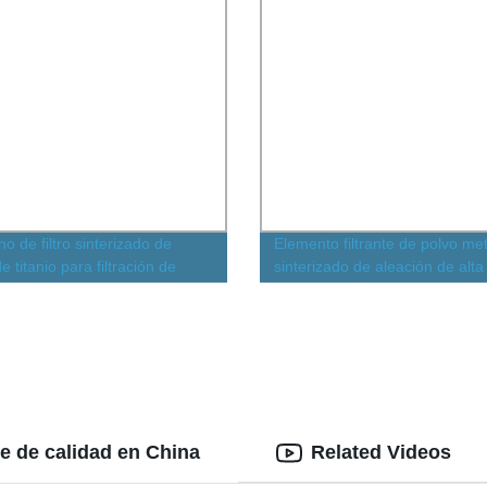
o de filtro sinterizado de
Elemento filtrante de polvo met
e titanio para filtración de
sinterizado de aleación de alta
s y aire
temperatura para la industria 
fina
te de calidad en China
Related Videos