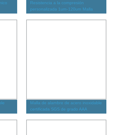
mico
Resistencia a la compresión
personalizada 1um-120um Malla
filtrante de metal poroso de acero
inoxidable sinterizado de alambre
ble
Malla de alambre de acero inoxidable
certificada SGS de grado AAA
302/304/316L 100 200 300 400 500
600mesh