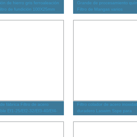
ón de hierro gris ferroaleación
Grande de procesamiento quí
iltro de fundición 100X25mm
Filtro de Mangas varios
ción de acero de bronce Zrcon
de fábrica Filtro de acero
Filtro colador de acero inoxida
able Ef1-25/Ef2-32/Ef3-40/Ef4-
duradero Laswim Sspe para
 726/Sn 80050 para filtro de
tratamiento de agua
e respiradero de tanque
ico