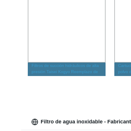
Filtros de succión hidráulicos de alta
Cartuch
presión Taisei Kogyo Reemplazo de
polvo d
colador hidráulico en línea (P-UL-
líquido
08A-40U)
Filtro de agua inoxidable - Fabrican