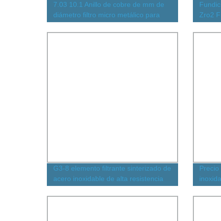
7.03 10.1 Anillo de cobre de mm de
Fundici
diámetro filtro micro metálico para
Zro2 F
kits de reparación de inyectores de
Filtra
combustible
G3-8 elemento filtrante sinterizado de
Precio 
acero inoxidable de alta resistencia
inoxid
personalizado para la industria
50/Tco
aire d
hidrául