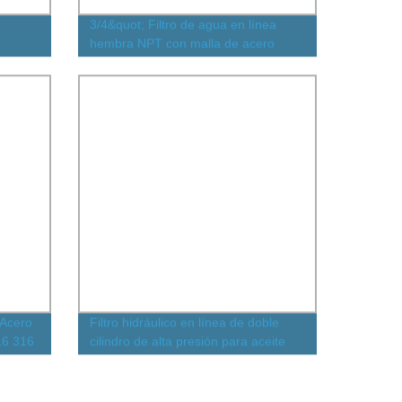
3/4&quot; Filtro de agua en línea
hembra NPT con malla de acero
inoxidable
 Acero
Filtro hidráulico en línea de doble
16 316
cilindro de alta presión para aceite
ra
para hidráulicos y lubricantes
nte