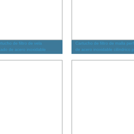
tucho de filtro de vela
Cartucho de filtro de malla per
izado de acero inoxidable
de acero inoxidable cilíndrico 
tratamiento de agua industrial