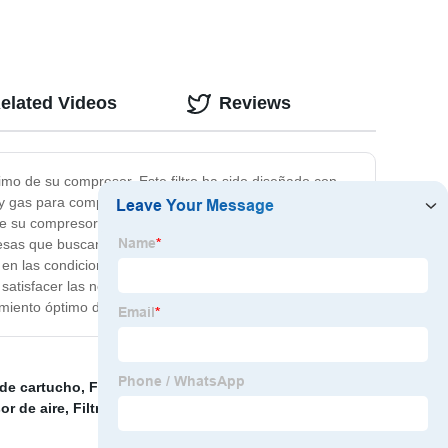
elated Videos
Reviews
timo de su compresor. Este filtro ha sido diseñado con
e y gas para compresor está fabricado con materiales de
il de su compresor y reduce costosos tiempos de
resas que buscan maximizar la eficiencia de sus
 en las condiciones de trabajo más exigentes. En
satisfacer las necesidades de filtración de su
namiento óptimo de su compresor.
 de cartucho
,
Filtro de seguridad de precisión de acero
or de aire
,
Filtro de polímero fundido
,