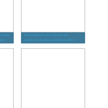
forada
Discos/placas de espuma de
para
cerámica de alta resistencia filtro
cerámico poroso de alúmina para
Mejorar la calidad de fundición de
aleaciones de aluminio