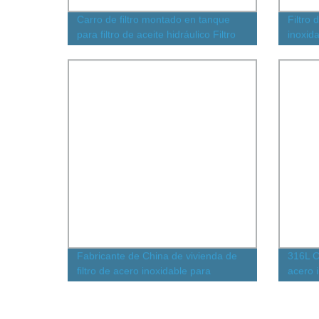
Carro de filtro montado en tanque
Filtro 
para filtro de aceite hidráulico Filtro
inoxid
de succión para filtro de aceite
hidráulico system(TF-160*100L-CY)
Fabricante de China de vivienda de
316L Ca
filtro de acero inoxidable para
acero 
filtración en la industria