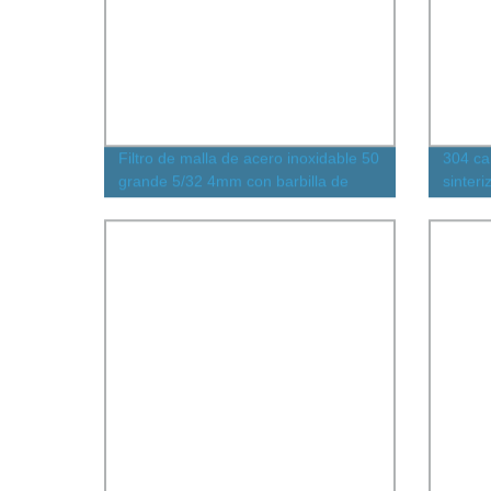
Filtro de malla de acero inoxidable 50
304 car
grande 5/32 4mm con barbilla de
sinter
manguera de plástico para
purificador de agua en línea