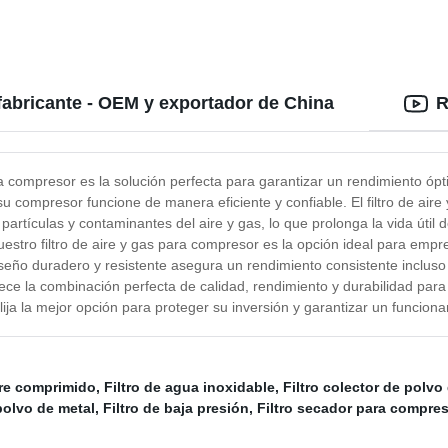
 fabricante - OEM y exportador de China
R
ara compresor es la solución perfecta para garantizar un rendimiento óp
u compresor funcione de manera eficiente y confiable. El filtro de air
e partículas y contaminantes del aire y gas, lo que prolonga la vida út
nuestro filtro de aire y gas para compresor es la opción ideal para emp
seño duradero y resistente asegura un rendimiento consistente incluso
ece la combinación perfecta de calidad, rendimiento y durabilidad para 
elija la mejor opción para proteger su inversión y garantizar un funcio
aire comprimido
,
Filtro de agua inoxidable
,
Filtro colector de polvo
 polvo de metal
,
Filtro de baja presión
,
Filtro secador para compres