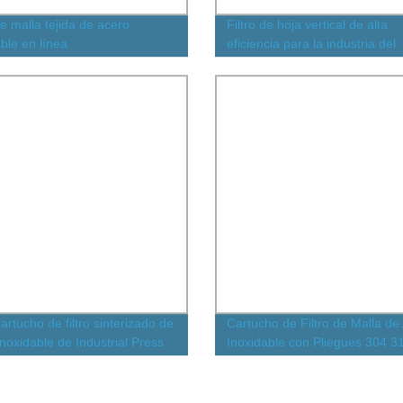
de malla tejida de acero
Filtro de hoja vertical de alta
able en línea
eficiencia para la industria del
petróleo y químico
rtucho de filtro sinterizado de
Cartucho de Filtro de Malla de
inoxidable de Industrial Press
Inoxidable con Pliegues 304 3
Dirección de Flujo Desde afue
hacia adentro Filtro de Lubrica
Plegado