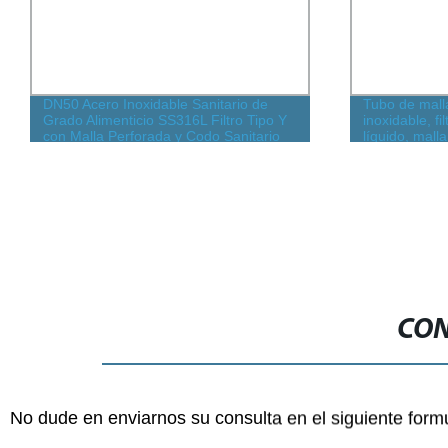
Tubo de malla de alambre de acero
Reemplazo 93
inoxidable, filtro separador de gas-
Parker para 
líquido, malla de filtrado de malla de
Hidráulico, fi
alambre tejida, malla deshidratadora,
el sistema
malla para automóviles
CON
No dude en enviarnos su consulta en el siguiente form