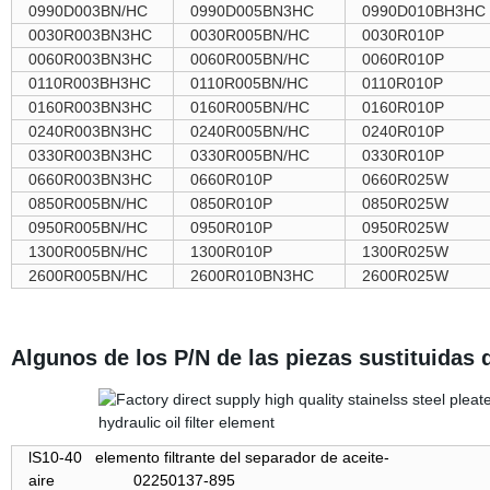
0990D003BN/HC
0990D005BN3HC
0990D010BH3HC
0030R003BN3HC
0030R005BN/HC
0030R010P
0060R003BN3HC
0060R005BN/HC
0060R010P
0110R003BH3HC
0110R005BN/HC
0110R010P
0160R003BN3HC
0160R005BN/HC
0160R010P
0240R003BN3HC
0240R005BN/HC
0240R010P
0330R003BN3HC
0330R005BN/HC
0330R010P
0660R003BN3HC
0660R010P
0660R025W
0850R005BN/HC
0850R010P
0850R025W
0950R005BN/HC
0950R010P
0950R025W
1300R005BN/HC
1300R010P
1300R025W
2600R005BN/HC
2600R010BN3HC
2600R025W
Algunos de los P/N de las piezas sustituidas d
lS10-40 elemento filtrante del separador de aceite-
aire 02250137-895