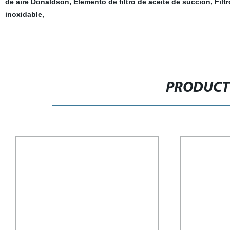
de aire Donaldson
,
Elemento de filtro de aceite de succión
,
Filt
inoxidable
,
PRODUCT