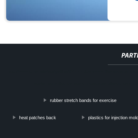
PART
http://www.cmer.site/api/getlink/8?url=https://www.filtershuahansho
aceite-hidraulico-de-acero-inoxidable-plisado-cartuch
rubber stretch bands for exercise
heat patches back
plastics for injection mol