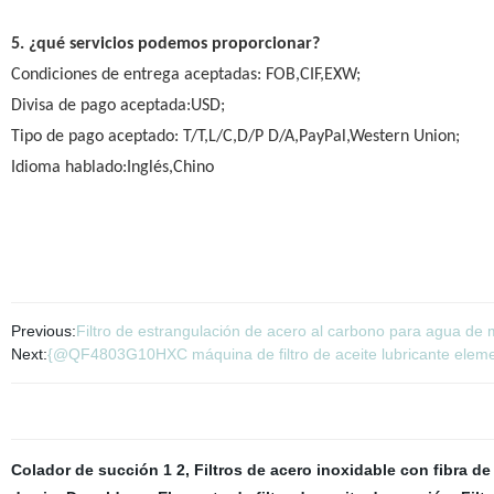
5. ¿qué servicios podemos proporcionar?
Condiciones de entrega aceptadas: FOB,CIF,EXW;
Divisa de pago aceptada:USD;
Tipo de pago aceptado: T/T,L/C,D/P D/A,PayPal,Western Union;
Idioma hablado:Inglés,Chino
Previous:
Filtro de estrangulación de acero al carbono para agua de 
Next:
{@QF4803G10HXC máquina de filtro de aceite lubricante element
Colador de succión 1 2
,
Filtros de acero inoxidable con fibra de 