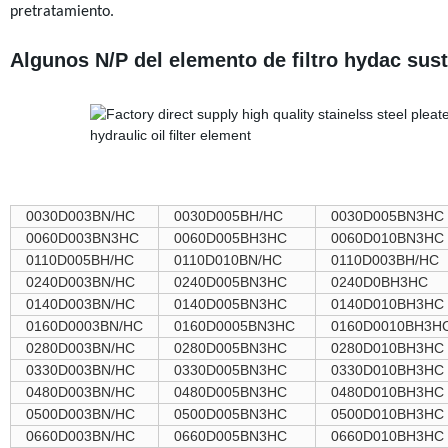
pretratamiento.
Algunos N/P del elemento de filtro hydac sust
0030D003BN/HC
0030D005BH/HC
0030D005BN3HC
0060D003BN3HC
0060D005BH3HC
0060D010BN3HC
0110D005BH/HC
0110D010BN/HC
0110D003BH/HC
0240D003BN/HC
0240D005BN3HC
0240D0BH3HC
0140D003BN/HC
0140D005BN3HC
0140D010BH3HC
0160D0003BN/HC
0160D0005BN3HC
0160D0010BH3H
0280D003BN/HC
0280D005BN3HC
0280D010BH3HC
0330D003BN/HC
0330D005BN3HC
0330D010BH3HC
0480D003BN/HC
0480D005BN3HC
0480D010BH3HC
0500D003BN/HC
0500D005BN3HC
0500D010BH3HC
0660D003BN/HC
0660D005BN3HC
0660D010BH3HC