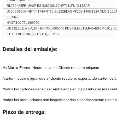
PN40.03.002/ES
RL750K25FR-MV2P-ES S280GS130NPT21/2′′U-O,15BAR
S550SG130N-NPT4" 174A-3T35-BL122BLAS VK103-1 F021824 CLQ-2 160A
LF39670
HY37,100 75L180/260
UD332,2011A KM186F BHF4PL-080040 KDBF8M-1015LP/KAIBF6M-1013 F
F1113138 F0204322 HY156,06H/ES
Detalles del embalaje:
*la Marca Eterna, Neutral o la del Cliente requiere etiqueta
*cartón neutro o igual que el cliente requiere, exportando cartón est
*todos los cartones deben ser embalados en los pallets con más cui
*todas las producciones son inspeccionadas cuidadosamente una por
Plazo de entrega: