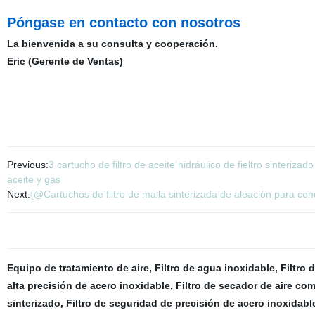
Póngase en contacto con nosotros
La bienvenida a su consulta y cooperación.
Eric (Gerente de Ventas)
Previous:
3 cartucho de filtro de aceite hidráulico de fieltro sinteriza
aceite y gas
Next:
{@Cartuchos de filtro de malla sinterizada de aleación para cond
Equipo de tratamiento de aire
,
Filtro de agua inoxidable
,
Filtro 
alta precisión de acero inoxidable
,
Filtro de secador de aire co
sinterizado
,
Filtro de seguridad de precisión de acero inoxidabl