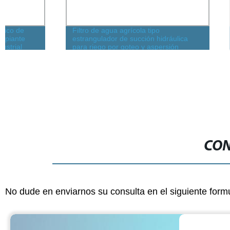
Filtro de agua agrícola tipo
20 mm Diámet
estrangulador de succión hidráulica
Filtro de Mal
para riego por goteo y aspersión
Titanio
CON
No dude en enviarnos su consulta en el siguiente form