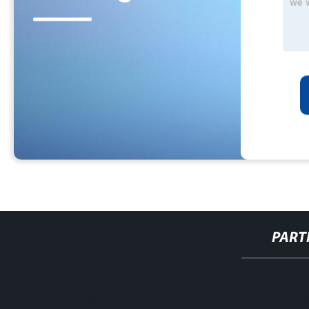
PART
http://www.cmer.site/api/getlink/8?url=https://www.filtershuahansho
micron-personalizado-filtro-de-aceite-de-acero-inoxidable-para-fil