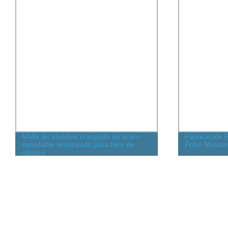
Malla de alambre crimpado de acero
Fabricación P
inoxidable sinterizado para filtro de
Polvo Metáli
cilindro