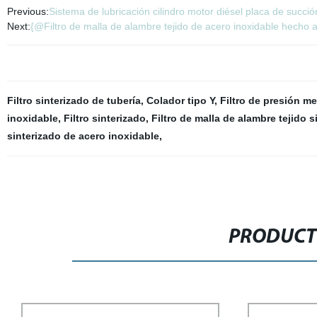
Previous:
Sistema de lubricación cilindro motor diésel placa de succión
Next:
{@Filtro de malla de alambre tejido de acero inoxidable hecho 
Filtro sinterizado de tubería
,
Colador tipo Y
,
Filtro de presión m
inoxidable
,
Filtro sinterizado
,
Filtro de malla de alambre tejido 
sinterizado de acero inoxidable
,
PRODUCT