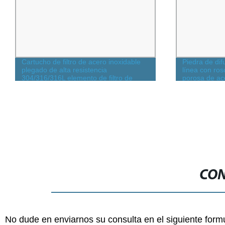
Cartucho de filtro de acero inoxidable
Piedra de dif
plegado de alta resistencia
línea con ro
304/316/316L elemento de filtro de
porosa de ace
fusión de aceite hidráulico de vela
lavable personalizado
CON
No dude en enviarnos su consulta en el siguiente form