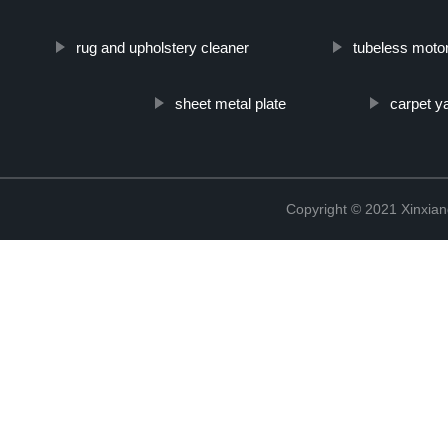
rug and upholstery cleaner
tubeless motor
sheet metal plate
carpet y
Copyright © 2021 Xinxiang