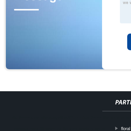
PART
http://www.cmer.site/api/getlink/8?url=https://www.filtershuahans
flora
canasta-para-filtracion-de-liquidos-aceite-y-agua/