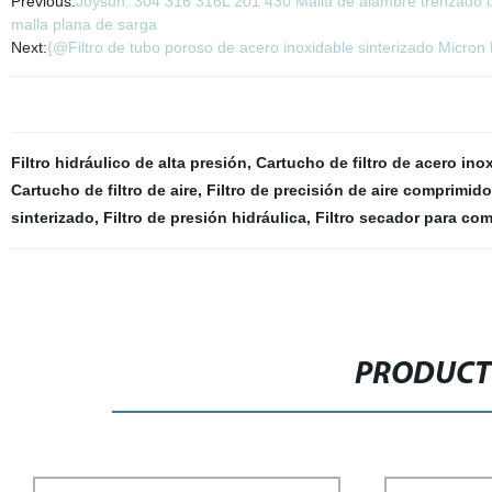
Previous:
Joysun: 304 316 316L 201 430 Malla de alambre trenzado de
malla plana de sarga
Next:
{@Filtro de tubo poroso de acero inoxidable sinterizado Micron
Filtro hidráulico de alta presión
,
Cartucho de filtro de acero ino
Cartucho de filtro de aire
,
Filtro de precisión de aire comprimid
sinterizado
,
Filtro de presión hidráulica
,
Filtro secador para com
PRODUCT