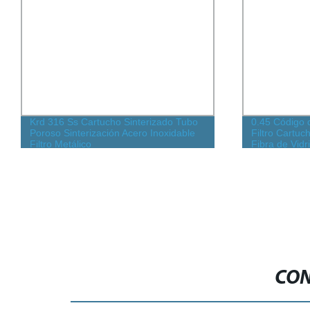
Krd 316 Ss Cartucho Sinterizado Tubo
0.45 Código 
Poroso Sinterización Acero Inoxidable
Filtro Cartuc
Filtro Metálico
Fibra de Vidr
CON