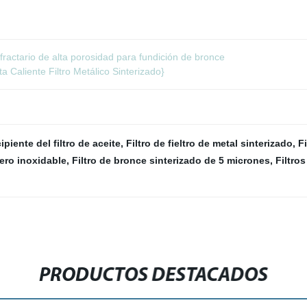
fractario de alta porosidad para fundición de bronce
 Caliente Filtro Metálico Sinterizado}
ipiente del filtro de aceite
,
Filtro de fieltro de metal sinterizado
,
F
cero inoxidable
,
Filtro de bronce sinterizado de 5 micrones
,
Filtro
PRODUCTOS DESTACADOS