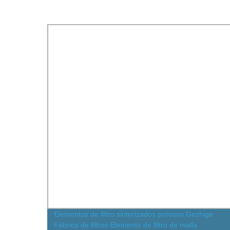
amaño
Elementos de filtro sinterizados porosos Gezhige
Fábrica de filtros Elemento de filtro de malla