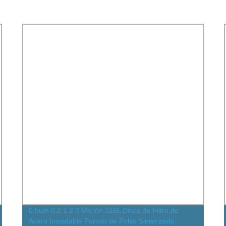
0.5um 0.2 1 2 3 Micrón 316L Disco de Filtro de
Acero Inoxidable Poroso de Polvo Sinterizado