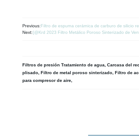
Previous:
Filtro de espuma cerámica de carburo de silicio re
Next:
{@Krd 2023 Filtro Metálico Poroso Sinterizado de Venta
Filtros de presión Tratamiento de agua
,
Carcasa del rec
plisado
,
Filtro de metal poroso sinterizado
,
Filtro de a
para compresor de aire
,