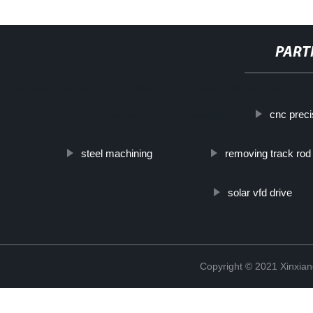
PART
http://www.cmer.site/api/getlink/8?url=https://www.filtershuahanshop.
cnc preci
de-filtro-de-agua-de-estructura-simple/
steel machining
removing track rod
solar vfd drive
Copyright © 2021 Xinxiang